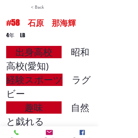
< Back
#58 石原 那海輝
4年 LB
　出身高校　
　昭和
高校(愛知)
経験スポーツ
　ラグ
ビー
　　趣味　　
　自然
と戯れる
　　目標　　
　タッ