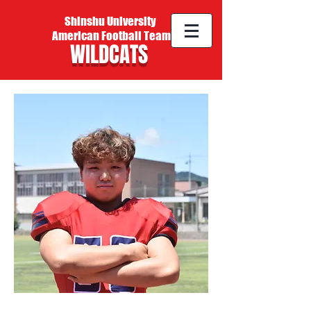
Shinshu University
American Football Team
WILDCATS