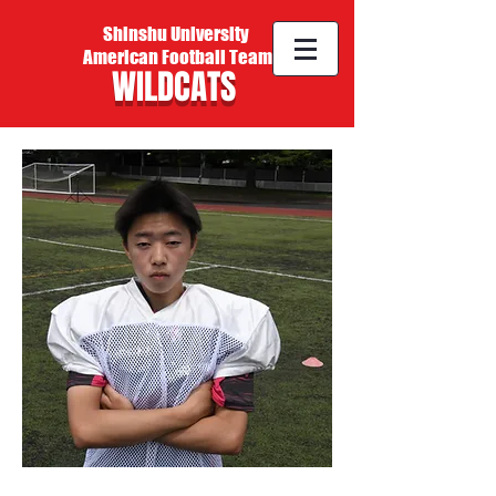
Shinshu University
American Football Team
WILDCATS