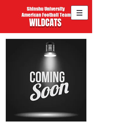
Shinshu University
American Football Team
WILDCATS