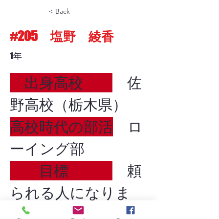
< Back
#205 塩野 綾香
1年
　出身高校　　
　佐
野高校（栃木県）
高校時代の部活
　ロ
ーイング部
　　目標　　　
　頼
られる人になりま
す！